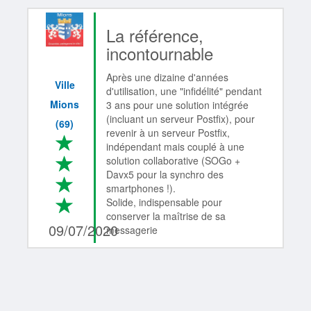
La référence,
incontournable
Après une dizaine d'années
Ville
d'utilisation, une "infidélité" pendant
Mions
3 ans pour une solution intégrée
(incluant un serveur Postfix), pour
(69)
revenir à un serveur Postfix,
*
indépendant mais couplé à une
*
solution collaborative (SOGo +
Davx5 pour la synchro des
*
smartphones !).
*
Solide, indispensable pour
4/4
conserver la maîtrise de sa
09/07/2020
messagerie