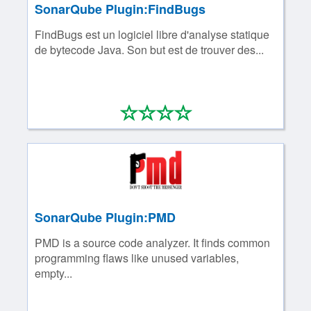
SonarQube Plugin:FindBugs
FindBugs est un logiciel libre d'analyse statique
de bytecode Java. Son but est de trouver des...
*
*
*
*
0/4
SonarQube Plugin:PMD
PMD is a source code analyzer. It finds common
programming flaws like unused variables,
empty...