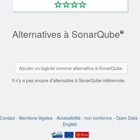
*
*
*
*
0/4
Alternatives à SonarQube
Ajouter un logiciel comme alternative à SonarQube.
Il n'y a pas encore d'alternative à SonarQube référencée.
Contact
-
Mentions légales
-
Accessibilité : non conforme
-
Open Data
English