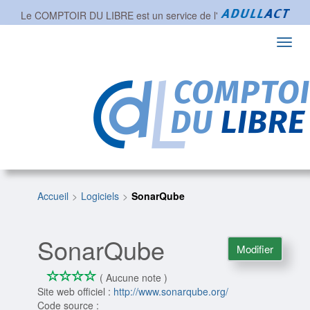
Le COMPTOIR DU LIBRE est un service de l'
Toggl
navig
Accueil
Logiciels
SonarQube
SonarQube
Modifier
*
*
*
*
0/4
( Aucune note )
Site web officiel :
http://www.sonarqube.org/
Code source :