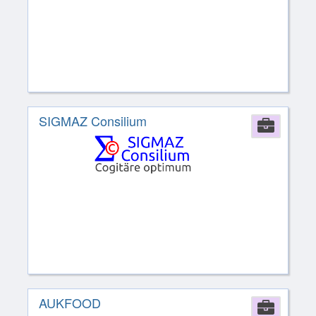
SIGMAZ Consilium
Comp
AUKFOOD
Comp