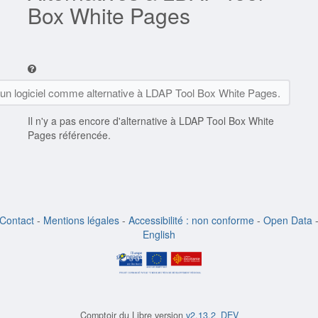
Box White Pages
 un logiciel comme alternative à LDAP Tool Box White Pages.
Il n'y a pas encore d'alternative à LDAP Tool Box White
Pages référencée.
Contact
-
Mentions légales
-
Accessibilité : non conforme
-
Open Data
English
Comptoir du Libre version
v2.13.2_DEV