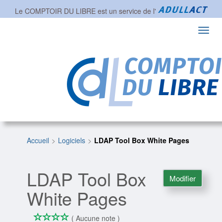
Le COMPTOIR DU LIBRE est un service de l'
Toggl
navig
Accueil
Logiciels
LDAP Tool Box White Pages
LDAP Tool Box
Modifier
White Pages
*
*
*
*
0/4
( Aucune note )