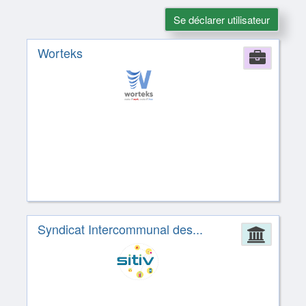
Se déclarer utilisateur
Worteks
Comp
Syndicat Intercommunal des...
Admin