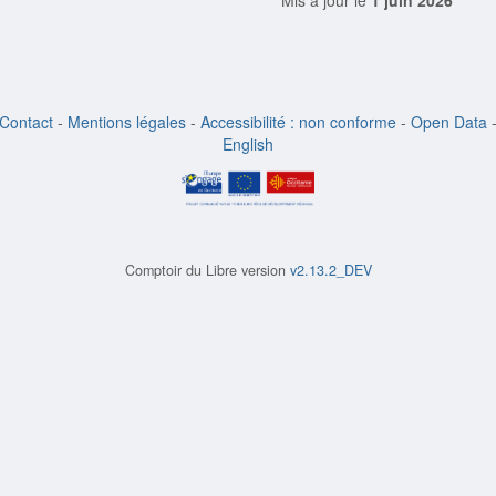
Mis à jour le
1 juin 2026
Contact
-
Mentions légales
-
Accessibilité : non conforme
-
Open Data
English
Comptoir du Libre version
v2.13.2_DEV