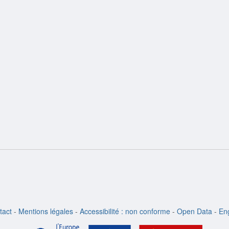
ion
tact
-
Mentions légales
-
Accessibilité : non conforme
-
Open Data
-
Eng