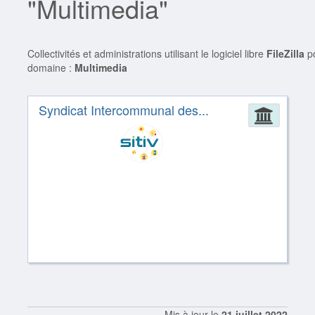
"Multimedia"
Collectivités et administrations utilisant le logiciel libre
FileZilla
po
domaine :
Multimedia
Syndicat Intercommunal des...
Admin
Mis à jour le
21 juillet 2022