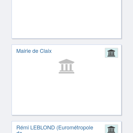
Mairie de Claix
Admin
Rémi LEBLOND (Eurométropole
Admin
de...