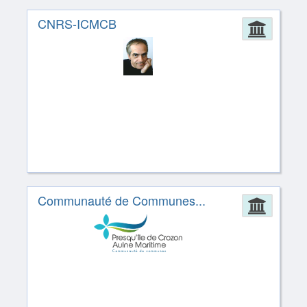
CNRS-ICMCB
Admin
Communauté de Communes...
Admin