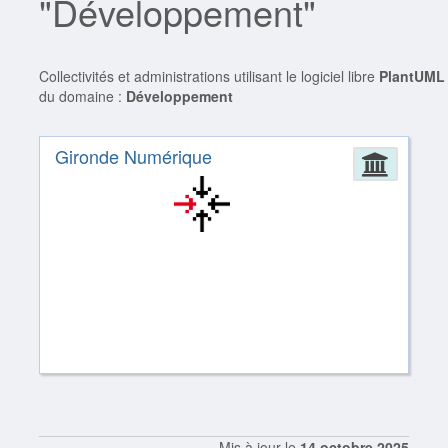
"Développement"
Collectivités et administrations utilisant le logiciel libre
PlantUML
du domaine :
Développement
Gironde Numérique
Admin
Mis à jour le
14 octobre 2025