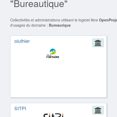
"Bureautique"
Collectivités et administrations utilisant le logiciel libre
OpenProj
d'usages du domaine :
Bureautique
oluthier
Admin
SITPI
Admin